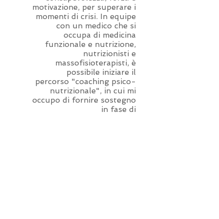
motivazione, per superare i
momenti di crisi. In equipe
con un medico che si
occupa di medicina
funzionale e nutrizione,
nutrizionisti e
massofisioterapisti, è
possibile iniziare il
percorso "coaching psico-
nutrizionale", in cui mi
occupo di fornire sostegno
in fase di
accompagnamento alla
dieta, dimagrimento e
mantenimento del peso
raggiunto.
Servizi psicologici offerti:
Psicologia e Benessere
Ipnosi
Training Autogeno e
Tecniche di Respirazione
Tecniche Anti-Stress
Mindfulness