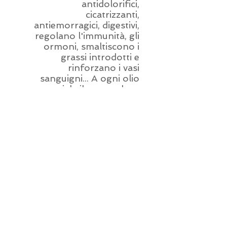
antidolorifici,
cicatrizzanti,
antiemorragici, digestivi,
regolano l'immunità, gli
ormoni, smaltiscono i
grassi introdotti e
rinforzano i vasi
sanguigni... A ogni olio
essenziale il suo ruolo e,
per la maggior parte, le
sue molteplici attività!
Da qui nasce
l'aromaterapia, che è
l'arte di curare con gli oli
essenziali. Se si sceglie il
giusto olio essenziale e
si adopera
consapevolmente
(dosaggio, posologia...)
è possibile curarsi bene,
rapidamente e senza